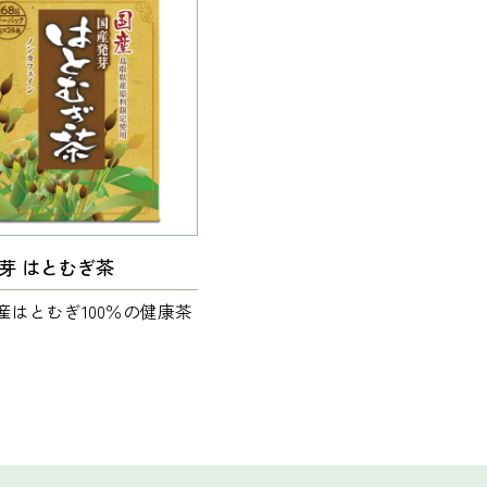
芽 はとむぎ茶
産
はとむぎ100％の
健康茶