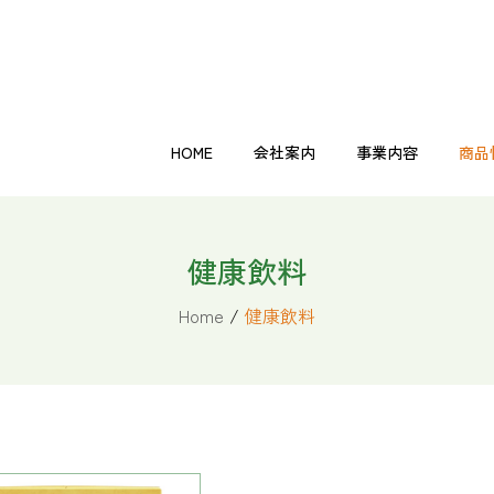
HOME
会社案内
事業内容
商品
その他
機能性表示食品
自然食品
健康飲料
美容・ダイエット商品
健康補
HOME
会社案内
事業内容
商品
健康飲料
その他
機能性表示食品
自然食品
健康飲料
美容・ダイエット商品
健康補
Home
/
健康飲料