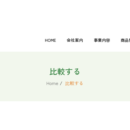
HOME
会社案内
事業内容
商品
その他
機能性表示食品
自然食品
健康飲料
美容・ダイエット商品
健康補
HOME
会社案内
事業内容
商品
比較する
その他
機能性表示食品
自然食品
健康飲料
美容・ダイエット商品
健康補
Home
/
比較する