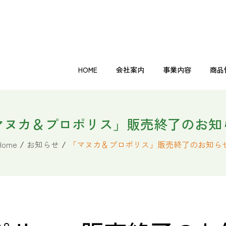
HOME
会社案内
事業内容
商品
その他
機能性表示食品
自然食品
健康飲料
美容・ダイエット商品
健康補
HOME
会社案内
事業内容
商品
マヌカ＆プロポリス」販売終了のお知
その他
機能性表示食品
自然食品
健康飲料
美容・ダイエット商品
健康補
Home
/
お知らせ
/
「マヌカ＆プロポリス」販売終了のお知ら