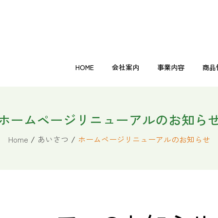
HOME
会社案内
事業内容
商品
その他
機能性表示食品
自然食品
健康飲料
美容・ダイエット商品
健康補
HOME
会社案内
事業内容
商品
ホームページリニューアルのお知ら
その他
機能性表示食品
自然食品
健康飲料
美容・ダイエット商品
健康補
Home
/
あいさつ
/
ホームページリニューアルのお知らせ